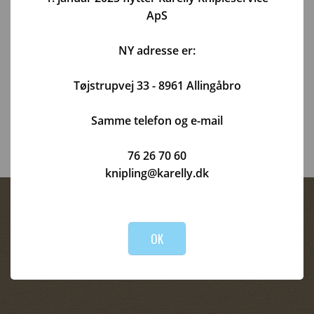
undermen
ApS
NY adresse er:
Tøjstrupvej 33 - 8961 Allingåbro
Samme telefon og e-mail
76 26 70 60
knipling@karelly.dk
OK
Handelsbetingelser
Persondatapolitik